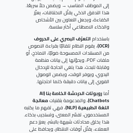
إلى الموظف المناسب → ويضمن حلاً سريعًا.
هذا التدفق الذكي يقلّل الاختناقات، يعزّز
الكفاءة، ويجعل التعاون بين الأشخاص
والذكاء الاصطناعي أكثر سلاسة.
باستخدام
التعرّف البصري على الحروف
(OCR)
، يقوم النظام تلقائيًا بقراءة النصوص
من المستندات الممسوحة ضوئيًا، النماذج، أو
ملفات PDF، ويحوّلها إلى بيانات منظمة
وقابلة للبحث. هذا يلغي الحاجة للإدخال
اليدوي، ويوفر الوقت، ويضمن الوصول
الفوري إلى بيانات دقيقة كلما احتجتها.
أما
روبوتات الدردشة الخاصة بنا (AI
Chatbots)
، والمدعومة بتقنيات
معالجة
اللغة الطبيعية (NLP)
، فهي تفهم ما يكتبه
المستخدمون، تفسّر المعنى، وتستجيب بذكاء.
هذا يخلق محادثات شبيهة بالبشر، يعزز دعم
العملاء، يقلّل أوقات الانتظار، ويحافظ على